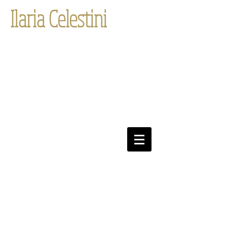
Ilaria Celestini
Translations &
Linguistic Services
Privacy/Datenschutz