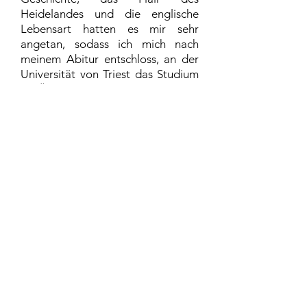
Heidelandes und die englische
Lebensart hatten es mir sehr
angetan, sodass ich mich nach
meinem Abitur entschloss, an der
Universität von Triest das Studium
zur Übersetzerin aufzunehmen.
Dort habe ich im Jahre 2004 das
Studium als Übersetzerin für die
Sprachen Englisch und Deutsch
abgeschlossen. Als Diplomarbeit
habe ich das Buch „Faserland“ von
Christian Kracht aus dem
Deutschen ins Italienische
übersetzt.
Während meines Studiums, im
Rahmen des Erasmus-Programms,
habe ich ein weiteres Jahr in
Großbritannien verbracht und an
der Universität in Hull studiert.