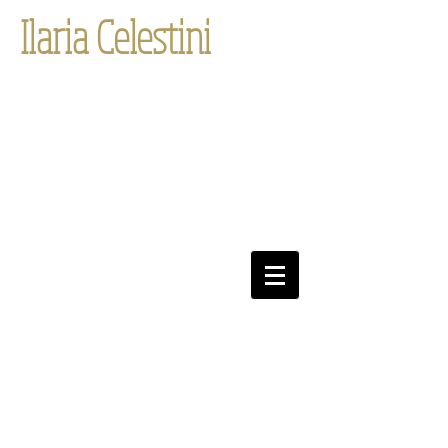
Ilaria Celestini
Translations &
Linguistic Services
Privacy/Datenschutz