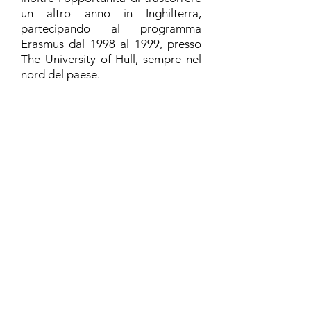
un altro anno in Inghilterra,
partecipando al programma
Erasmus dal 1998 al 1999, presso
The University of Hull, sempre nel
nord del paese.
Al termine del mio percorso di
studi ho lavorato diversi anni come
traduttrice e assistente linguistica
in aziende, sia italiane che estere,
operanti in settori diversi, che mi
hanno permesso di acquisire
esperienza e competenze
professionali nei seguenti ambiti:
immobiliare, sottotitolaggio,
editoriale ed industriale.
Dal 2011 vivo a Berlino, una città
che mi ha colpito fin dalla prima
visita nel lontano 2001 e in cui, nel